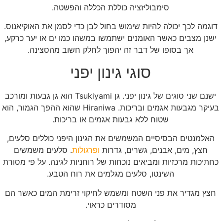
סימבוליזציה כוללת הכללה והפשטה.
דוגמה לכך יכולה להיות שימוש בחול לבן כדי לסמן את האוקיאנוס.
ישנן מצבים כאשר האומנים ישתמשו במשהו כמו ים או יער כרקע,
אך בסופו של דבר זה יהפוך לחלק חשוב מהסצינה.
סוגי גינון יפני
ישנם שני סוגים של גינון יפני. גן Tsukiyami הוא גן גבעות ומורכב
בעיקר מגבעות אגמים ובריכות. Hiraniwa שהוא ההפך הגמור, הוא
שטוח ללא גבעות אגמים או בריכות.
האלמנטים הבסיסיים המשמשים את הגינון היפני כוללים סלעים,
חצץ, מים, אבנים, גשרים, גדרות
ופרגולות
. סלעים משמשים
כחתיכות מרכזיות ומביאים נוכחות של רוחניות לגינה. על פי מסורת
השינטו, סלעים מגלמים את רוח הטבע.
חצץ מגדיר את פני השטח ומשמש לחיקוי זרימת המים כאשר הם
מסודרים כראוי.