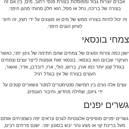
אבנים יוצרות גבול ומפוסלות בצורת פנסי רחוב. מים; בין אם זה
בצורה של בריכה, נחל או מפל, הוא חלק מהותי מהגן היפני.
זה יכול להיות בצורה ממש של מים או מוצגים על ידי חצץ, זה חיוני
לאיזון הגנים היפני.
צמחי בונסאי
ישנן כמה צורות וסוגים של צמחים שהם חתימה של גינון יפני, כאשר
העיקרי שבהם הוא בונסאי. בונסאי זאת אומנות לייצר עצים וצמחים
בגודל קטן יותר כמו אורן, ברוש, הולי, ארז, דובדבן, אדר, ואשור,
העצים בצורה של עץ בגודל רגיל.
עצים אלה נעים בין חמישה סנטימטרים למטר ונשארים קטנים על
ידי גיזום, שתילה מחדש, וחיבור הענפים.
גשרים יפנים
גשרים יפניים מוסיפים אלגנטיות לגנים ונראים יפה כשמניחים אותם
מעל בריכת קוי או מצע נהר יבש בסגנון יפני. ישנם פרחים רבים,