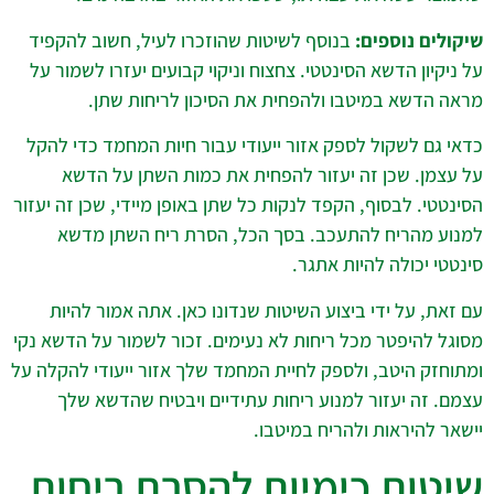
שיקולים נוספים:
בנוסף לשיטות שהוזכרו לעיל, חשוב להקפיד
על ניקיון הדשא הסינטטי. צחצוח וניקוי קבועים יעזרו לשמור על
מראה הדשא במיטבו ולהפחית את הסיכון לריחות שתן.
כדאי גם לשקול לספק אזור ייעודי עבור חיות המחמד כדי להקל
על עצמן. שכן זה יעזור להפחית את כמות השתן על הדשא
הסינטטי. לבסוף, הקפד לנקות כל שתן באופן מיידי, שכן זה יעזור
למנוע מהריח להתעכב. בסך הכל, הסרת ריח השתן מדשא
סינטטי יכולה להיות אתגר.
עם זאת, על ידי ביצוע השיטות שנדונו כאן. אתה אמור להיות
מסוגל להיפטר מכל ריחות לא נעימים. זכור לשמור על הדשא נקי
ומתוחזק היטב, ולספק לחיית המחמד שלך אזור ייעודי להקלה על
עצמם. זה יעזור למנוע ריחות עתידיים ויבטיח שהדשא שלך
יישאר להיראות ולהריח במיטבו.
שיטות כימיות להסרת ריחות