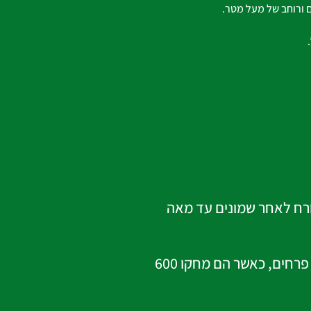
 ורוחב של מעל מטר.
יביאני שגדל בגובה של 4000 מטר בהרים. הפרח פורח לאחר שמונים עד מאה
מדענים אמריקאים ובריטים שעשו רשימה של כל הפרחים הקיימים בעולם גילו שיש מעל 400 אלף מינים שונים של פרחים, כאשר הם מחקו 600