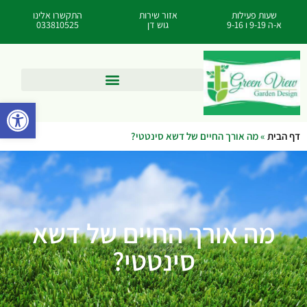
שעות פעילות
אזור שירות
התקשרו אלינו
א-ה 9-19 ו 9-16
גוש דן
033810525
פתח סרגל
דף הבית
»
מה אורך החיים של דשא סינטטי?
מה אורך החיים של דשא
סינטטי?