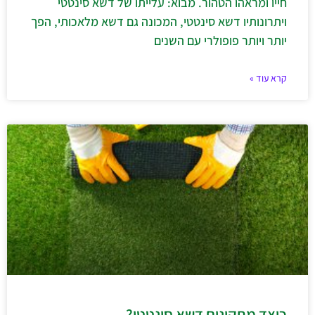
חייו ומראהו הטהור. מבוא: עלייתו של דשא סינטטי
ויתרונותיו דשא סינטטי, המכונה גם דשא מלאכותי, הפך
יותר ויותר פופולרי עם השנים
קרא עוד »
כיצד מתקינים דשא סינטטי?